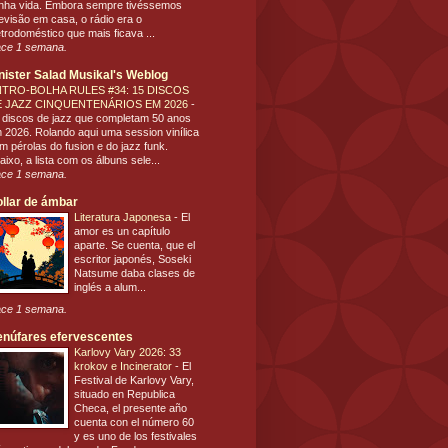
nha vida. Embora sempre tivéssemos
levisão em casa, o rádio era o
etrodoméstico que mais ficava ...
ce 1 semana.
nister Salad Musikal's Weblog
TRO-BOLHA RULES #34: 15 DISCOS
E JAZZ CINQUENTENÁRIOS EM 2026
-
 discos de jazz que completam 50 anos
 2026. Rolando aqui uma session vinílica
m pérolas do fusion e do jazz funk.
aixo, a lista com os álbuns sele...
ce 1 semana.
llar de ámbar
Literatura Japonesa
-
El
amor es un capítulo
aparte. Se cuenta, que el
escritor japonés, Soseki
Natsume daba clases de
inglés a alum...
ce 1 semana.
núfares efervescentes
Karlovy Vary 2026: 33
krokov e Incinerator
-
El
Festival de Karlovy Vary,
situado en Republica
Checa, el presente año
cuenta con el número 60
y es uno de los festivales