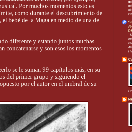
mi
musical. Por muchos momentos esto es
te
el
límite, como durante el descubrimiento de
Ha
 el bebé de la Maga en medio de una de
Si
AN
D
15
em
do diferente y estando juntos muchas
co
tan concatenarse y son esos los momentos
Ab
Ha
Co
erlo se le suman 99 capítulos más, en su
os del primer grupo y siguiendo el
opuesto por el autor en el umbral de su
Ha
Ne