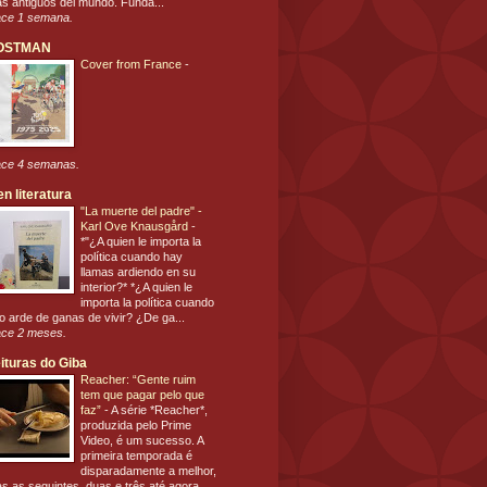
s antiguos del mundo. Funda...
ce 1 semana.
OSTMAN
Cover from France
-
ce 4 semanas.
en literatura
"La muerte del padre" -
Karl Ove Knausgård
-
*"¿A quien le importa la
política cuando hay
llamas ardiendo en su
interior?* *¿A quien le
importa la política cuando
o arde de ganas de vivir? ¿De ga...
ce 2 meses.
ituras do Giba
Reacher: “Gente ruim
tem que pagar pelo que
faz”
-
A série *Reacher*,
produzida pelo Prime
Video, é um sucesso. A
primeira temporada é
disparadamente a melhor,
s as seguintes, duas e três até agora, ...