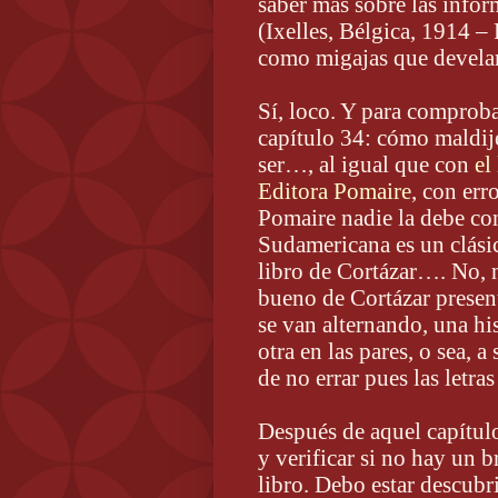
saber más sobre las info
(Ixelles, Bélgica, 1914 –
como migajas que devela
Sí, loco. Y para comproba
capítulo 34: cómo maldi
ser…, al igual que con
el
Editora Pomaire
, con err
Pomaire nadie la debe con
Sudamericana es un clásic
libro de Cortázar…. No, n
bueno de Cortázar presen
se van alternando, una his
otra en las pares, o sea, a
de no errar pues las letra
Después de aquel capítul
y verificar si no hay un 
libro. Debo estar descubr