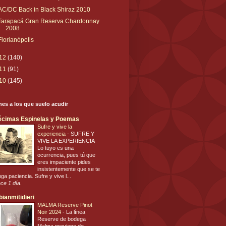
AC/DC Back in Black Shiraz 2010
Tarapacá Gran Reserva Chardonnay
2008
Florianópolis
12
(140)
11
(91)
10
(145)
es a los que suelo acudir
écimas Espinelas y Poemas
Sufre y vive la
experiencia
-
SUFRE Y
VIVE LA EXPERIENCIA
Lo tuyo es una
ocurrencia, pues tú que
eres impaciente pides
insistentemente que se te
nga paciencia. Sufre y vive l...
ce 1 día.
bianmitidieri
MALMA Reserve Pinot
Noir 2024
-
La línea
Reserve de bodega