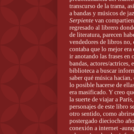
transcurso de la trama, a
a bandas y músicos de ja
Serpiente
van compartien
regresado al librero dond
de literatura, parecen hab
vendedores de libros no, 
contaba que lo mejor era e
ir anotando las frases en
bandas, actores/actrices, es
biblioteca a buscar infor
saber qué música hacían, 
lo posible hacerse de ell
era masificado. Y creo qu
la suerte de viajar a París
personajes de este libro 
otro sentido, como abrirse 
postergado dieciocho añ
conexión a internet -aunq