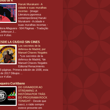
undo de K
Haruki Murakami - A
cidade e suas muralhas
incertas
-
[image:
Literatura japonesa
contemporânea] Haruki
Murakami - A cidade e
suas muralhas incertas -
itora Alfaguara - 504 Páginas - Tradução
 Jefferson J...
ce 4 días.
ESDE LA CIUDAD SIN CINES
Los secretos de la
defensa de Madrid, por
Manuel Chaves Nogales
-
*Los secretos de la
defensa de Madrid, *de
Manuel Chaves Nogales
Editorial Renacimiento.
3 páginas. Primera edición de 1938, esta
 de 2017 Dibujos ...
ce 4 días.
queiro Curitibano
DO GRAVADOR AO
STREAMING: A
HISTÓRIA POR TRÁS
DO PROGRAMA ROCK
TONIGHT
-
Desde que
nasci, o rádio sempre
esteve presente em