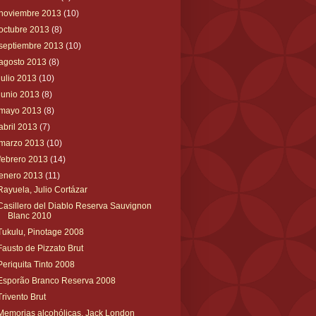
noviembre 2013
(10)
octubre 2013
(8)
septiembre 2013
(10)
agosto 2013
(8)
julio 2013
(10)
junio 2013
(8)
mayo 2013
(8)
abril 2013
(7)
marzo 2013
(10)
febrero 2013
(14)
enero 2013
(11)
Rayuela, Julio Cortázar
Casillero del Diablo Reserva Sauvignon
Blanc 2010
Tukulu, Pinotage 2008
Fausto de Pizzato Brut
Periquita Tinto 2008
Esporão Branco Reserva 2008
Trivento Brut
Memorias alcohólicas, Jack London