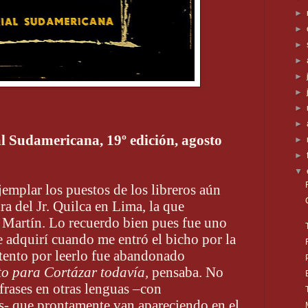
►
►
►
►
►
►
►
►
al Sudamericana, 19º edición, agosto
►
►
▼
emplar los puestos de los libreros aún
a del Jr. Quilca en Lima, la que
 Martín. Lo recuerdo bien pues fue uno
e adquirí cuando me entró el bicho por la
intento por leerlo fue abandonado
to para Cortázar todavía,
pensaba. No
frases en otras lenguas –con
s- que prontamente van apareciendo en el