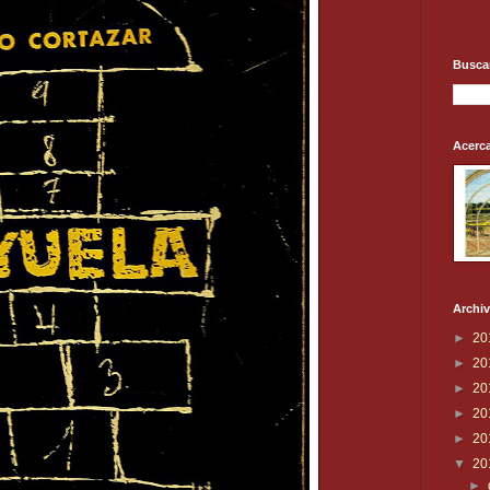
Buscar
Acerc
Archiv
►
20
►
20
►
20
►
20
►
20
▼
20
►