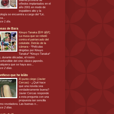
Malma proviene de
viñedos implantados en el
año 2001 en modo de
espaldero alto y la
ología se encuentra a cargo del *Lic.
ca...
ce 1 día.
osas de Bara
Kinuyo Tanaka 田中 絹代:
La musa que se rebeló
contra el patriarcado del
celuloide. Detrás de la
cámara
-
*Películas
dirigidas por Kinuyo
Tanaka* *Kinuyo Tanaka*
e, durante décadas, el rostro
confundible del cine clásico japonés.
alquiera que se haya aso...
ce 2 días.
nfieso que he leído
El punto ciego (Javier
Cercas)
-
¿Qué hace
que una novela sea
verdaderamente buena?
Javier Cercas responde
a esta pregunta con una
propuesta tan sencilla
mo reveladora. Las buenas n...
ce 2 días.