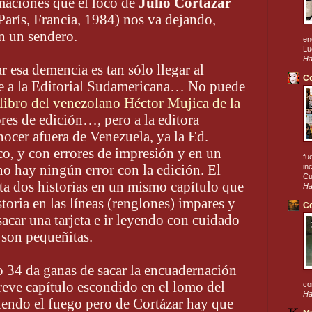
rmaciones que el loco de
Julio Cortázar
 París, Francia, 1984) nos va dejando,
n un sendero.
en
Lu
Ha
r esa demencia es tan sólo llegar al
C
je a la Editorial Sudamericana… No puede
 libro del venezolano Héctor Mujica de la
ores de edición…, pero a la editora
ocer afuera de Venezuela, ya la Ed.
o, y con errores de impresión y en un
fu
o hay ningún error con la edición. El
in
Cu
ta dos historias en un mismo capítulo que
Ha
toria en las líneas (renglones) impares y
Co
 sacar una tarjeta e ir leyendo con cuidado
s son pequeñitas.
o 34 da ganas de sacar la encuadernación
breve capítulo escondido en el lomo del
co
Ha
iendo el fuego pero de Cortázar hay que