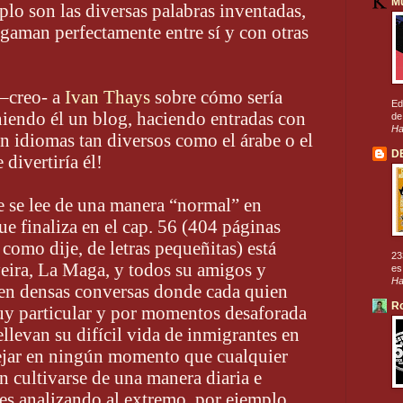
M
plo son las diversas palabras inventadas,
gaman perfectamente entre sí y con otras
 –creo- a
Ivan Thays
sobre cómo sería
Ed
niendo él un blog, haciendo entradas con
de
Ha
 en idiomas tan diversos como el árabe o el
D
 divertiría él!
e se lee de una manera “normal” en
ue finaliza en el cap. 56 (404 páginas
, como dije, de letras pequeñitas) está
23
veira, La Maga, y todos su amigos y
es
Ha
en densas conversas donde cada quien
Ro
y particular y por momentos desaforada
ellevan su difícil vida de inmigrantes en
 dejar en ningún momento que cualquier
en cultivarse de una manera diaria e
es analizando al extremo, por ejemplo,