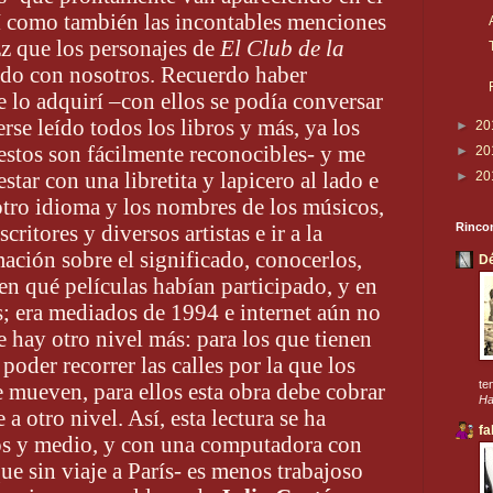
sí como también las incontables menciones
zz que los personajes de
El Club de la
do con nosotros. Recuerdo haber
e lo adquirí –con ellos se podía conversar
erse leído todos los libros y más, ya los
►
20
estos son fácilmente reconocibles- y me
►
20
star con una libretita y lapicero al lado e
►
20
 otro idioma y los nombres de los músicos,
critores y diversos artistas e ir a la
Rincon
mación sobre el significado, conocerlos,
D
en qué películas habían participado, y en
as; era mediados de 1994 e internet aún no
e hay otro nivel más: para los que tienen
, poder recorrer las calles por la que los
te
se mueven, para ellos esta obra debe cobrar
Ha
a otro nivel. Así, esta lectura se ha
fa
os y medio, y con una computadora con
ue sin viaje a París- es menos trabajoso